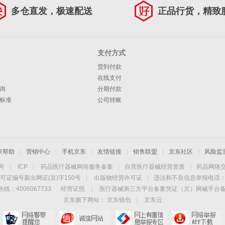
多仓直发，极速配送
正品行货，精致
支付方式
货到付款
在线支付
询
分期付款
标准
公司转账
家帮助
|
营销中心
|
手机京东
|
友情链接
|
销售联盟
|
京东社区
|
风险监
4号
|
ICP
|
药品医疗器械网络服务备案
|
自营医疗器械经营资质
|
药品网络
可证编号新出网证(京)字150号
|
出版物经营许可证
|
违法和不良信息举报电话：40
线：4006067733
经营证照
|
医疗器械第三方平台备案凭证（京）网械平台备字（
京东旗下网站：
京东钱包
|
京东云