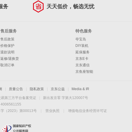
服务
天天低价，畅选无忧
售后服务
特色服务
售后政策
夺宝岛
价格保护
DIY装机
退款说明
延保服务
返修/退换货
京东E卡
取消订单
京东通信
京鱼座智能
测
|
质量公告
|
隐私政策
|
京东公益
|
Media & IR
交易第三方平台备案凭证
|
新出发京零 字第大120007号
06561155
2023）第00013号
|
营业执照
|
增值电信业务经营许可证