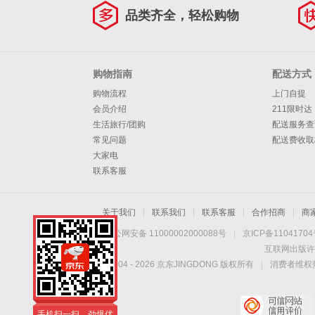
品类齐全，轻松购物
购物指南
配送方式
购物流程
上门自提
会员介绍
211限时达
生活旅行/团购
配送服务查
常见问题
配送费收取
大家电
联系客服
关于我们
|
联系我们
|
联系客服
|
合作招商
|
商
京公网安备 11000002000088号
|
京ICP备1104170
互联网出版许
Copyright © 2004 -
2026
京东JINGDONG 版权所有
|
消费者维权热
手机扫一扫，劲爆优
惠触手可得！
手机扫一扫，劲爆优